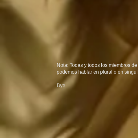
Nota: Todas y todos los miembros de l
podemos hablar en plural o en singula
Bye