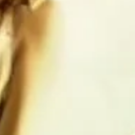
Estados 
 caerá aún 
endo la 
lo que duró 
os saludo 
ias 
 de lo que 