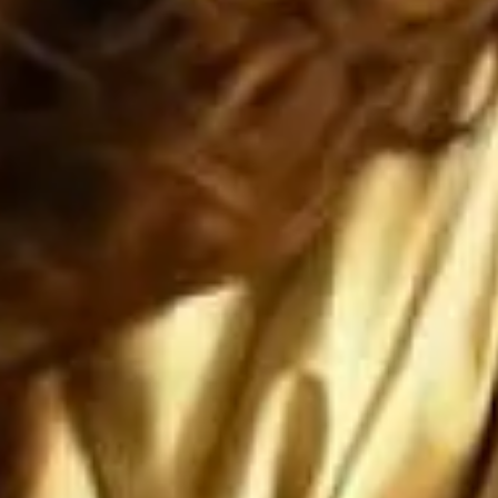
dos va a caer, ya está cayendo, y si 
ca a México, entonces Estados Unidos


ERA de que Estados Unidos siga si
encia mundial... y el IMPERIO 
ENSE no durará ni una fracción de 
 romano

no nos ataquen, pero si nos atacan l
que sean ANIQUILADOS por SUS prop
ones paradójicas que son más grandes