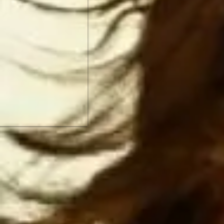
Estados Uni
Unidos ata
más rápido.
NO HAY MAN
primera pot
ESTADOUNID
el imperio
Espero que 
antes de 
construcci
piensan
