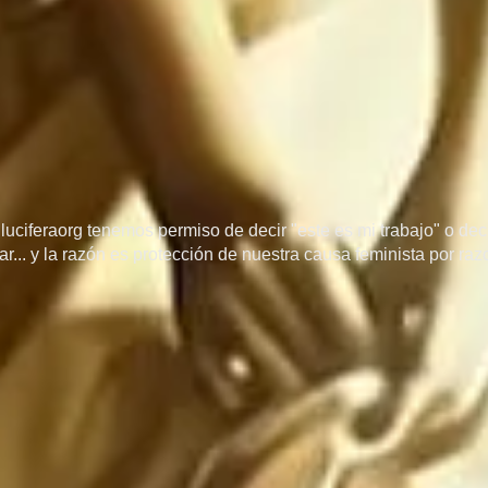
uciferaorg tenemos permiso de decir "este es mi trabajo" o decir
r... y la razón es protección de nuestra causa feminista por ra