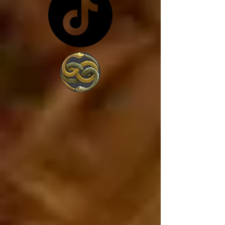
costa de lo que sea... y 
en vez de trabajar por 
amor a la sociedad, 
trabajan para 
conseguir más poder, 
porque lo único que 
les interesa es el 
poder. 

Estados Unidos va a 
caer, ya está cayendo, 
y si Estados Unidos 