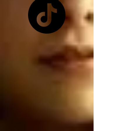
pretexto que les 
conviene ya que 
Zelensky no les quiso 
dar las tierras raras 
ucranianas, y como ya 
no tienen las tierras 
raras ucranianas están 
buscando por otro 
lado, están buscando 
robar nuestro litio 
mexicano, por 