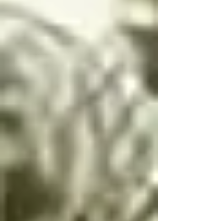
Si llegas a conocer 
dependiendo de la 
este infierno, deberás 
situación

seguir estas palabras, 
Los ángeles y los 
escritas por el 
arcángeles son los 
arcángel Lucifer, única 
únicos seres de la 
manera de resolver las 
creación que, siendo 
paradojas infernales 
inocentes, pueden ir a 
de la oscuridad

este infierno donde 
Cambio de dualidad

nos encontramos, 
Si bien es bien y mal 
(ángeles caídos) y su 
es mal no hay cambio

función en el infierno 
Si bien es mal y mal 