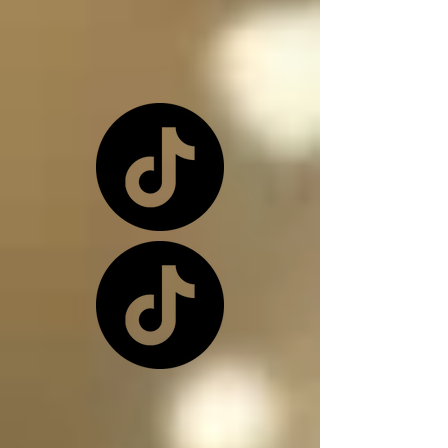
o una de nuevo 
dependiendo de la 
situación

Los ángeles y los 
arcángeles son los 
únicos seres de la 
creación que, siendo 
inocentes, pueden ir a 
este infierno donde 
nos encontramos, 
(ángeles caídos) y su 
función en el infierno 