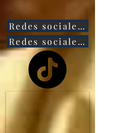
ataca a México, 
entonces Estados 
Redes sociales 1
Unidos caerá aún más 
rápido.

Redes sociales 2
NO HAY MANERA de 
que Estados Unidos 
siga siendo la primera 
potencia mundial... y el 
IMPERIO 
ESTADOUNIDENSE 
no durará ni una 