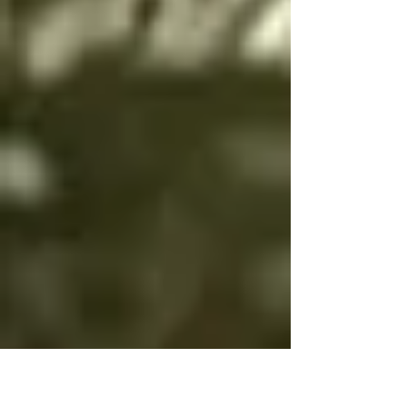
es purificar a las almas 
es bien es igual

de las personas 
Por eso bien y mal 
culpables para 
cambian

ayudarlas a salir del 
Para que tengas 
infierno y SOLO se 
voluntad

puede salir del infierno 
Si bien es bien y mal 
mediante los ángeles 
es mal no tendrás 
caídos resolviendo las 
voluntad

paradojas infernales 
Si bien es mal y mal 
de la oscuridad

es bien y no cambias, 
Cada angel y arcángel 
será por tu propia 