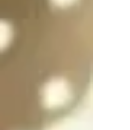
es purificar a las almas 
de las personas 
culpables para 
ayudarlas a salir del 
infierno y SOLO se 
puede salir del infierno 
mediante los ángeles 
caídos resolviendo las 
paradojas infernales 
de la oscuridad

Cada angel y arcángel 