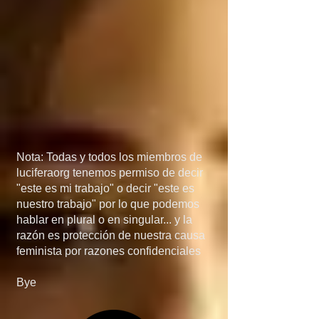
México, porque si 
detienen el flujo de 
armas a manos de los 
narcos, el problema de 
las drogas 
desaparecería más 
Nota: Todas y todos los miembros de
rápido de lo que 
luciferaorg tenemos permiso de decir
"este es mi trabajo" o decir "este es
creen... en quinta, si 
nuestro trabajo" por lo que podemos
hablar en plural o en singular... y la
invaden Mexico, no 
razón es protección de nuestra causa
feminista por razones confidenciales
será por el 
Bye
narcotráfico, el 
narcotráfico es solo un 