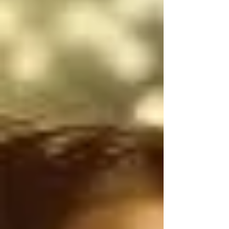
narcotraficantes 
mexicanos utilizan 
armas de uso exclusivo 
del Ejército de los 
Estados Unidos, por lo 
tanto, antes de 
atacarnos, deberían 
ser ustedes los que 
controlen el flujo 
ILEGAL de armas de 
Estados Unidos a 