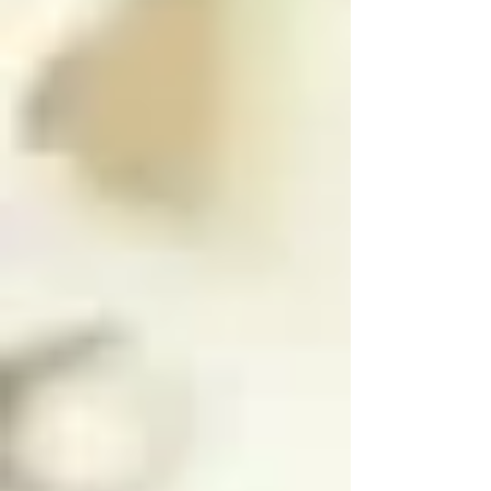
función en el infierno 
realidad donde este 
este regresa al paraíso 
escrito no fue (o no 
con más experiencia

es) fantasía

Si en vez de resolver 
En dicha realidad, los 
las paradojas intentas 
ángeles no tienen 
destruir a los ángeles 
sexo, por lo que se 
caídos, no podrás 
pueden mostrar en su 
hacerlo, y en vez de 
forma divina femenina 
eso te adentrarás a 
o masculina, y pueden 
niveles más profundos 
cambiar de forma y 
del infierno

sexo a voluntad 