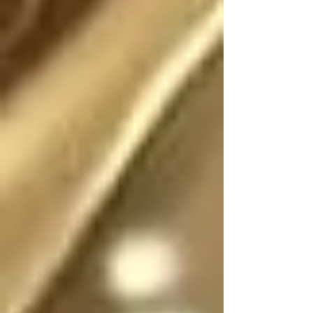
Existió (o existe) una 
realidad donde este 
escrito no fue (o no 
es) fantasía

En dicha realidad, los 
ángeles no tienen 
sexo, por lo que se 
pueden mostrar en su 
forma divina femenina 
o masculina, y pueden 
cambiar de forma y 