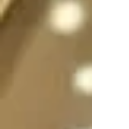
sexo a voluntad 
dependiendo de la 
situación, incluso 
pueden dividirse en 
dos, en su forma 
femenina y masculina 
separadas para que 
convivan y/o se 
expresen al mismo 
tiempo si es necesario 
y luego unirse en uno 