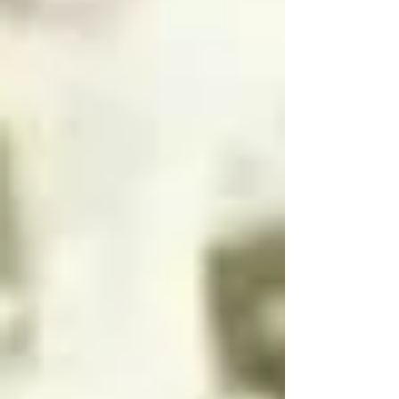
La inocencia tiene dos 
dependiendo de la 
lados, uno luminoso y 
situación, incluso 
uno oscuro, y la 
pueden dividirse en 
inocencia es el motor 
dos, en su forma 
principal que mueve a 
femenina y masculina 
los ángeles, la 
separadas para que 
inocencia es lo más 
convivan y/o se 
importante para un 
expresen al mismo 
angel o arcángel, 
tiempo si es necesario 
seguidos por el amor, 
y luego unirse en uno 
la ternura y el cariño

o una de nuevo 