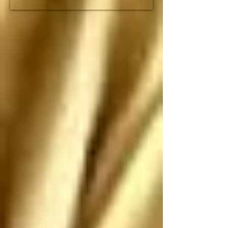
fracción de lo que duró 
el imperio romano

Espero que no nos 
ataquen, pero si nos 
atacan los saludo 
antes de que sean 
ANIQUILADOS por 
SUS propias 
construcciones 
paradójicas que son 
más grandes de lo que 
piensan
