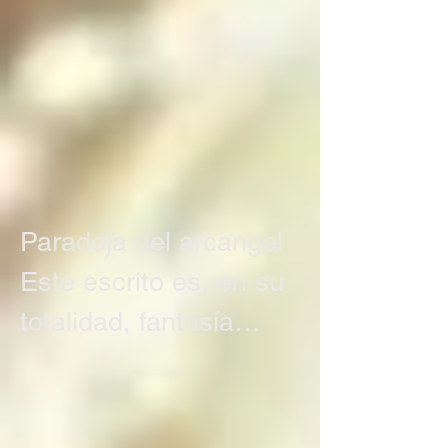
decide, en una 
decisión libre pero 
paradójica tomada 
entre su consciente e 
inconsciente, si 
mantenerse en el 
Paradoja del arcangel

paraíso o caer a 
Este escrito es, en su 
alguno de los niveles 
totalidad, fantasía

del infierno, y cuando 
O tal vez no es 
el angel o arcángel 
fantasía

caído cumple su 
Existió (o existe) una 