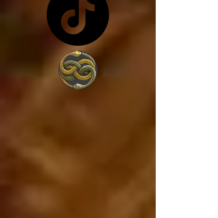
costa de lo que sea... y 
en vez de trabajar por 
amor a la sociedad, 
trabajan para 
conseguir más poder, 
porque lo único que 
les interesa es el 
poder. 

Estados Unidos va a 
caer, ya está cayendo, 
y si Estados Unidos 