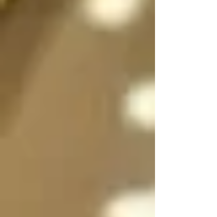
sexo a voluntad 
dependiendo de la 
situación, incluso 
pueden dividirse en 
dos, en su forma 
femenina y masculina 
separadas para que 
convivan y/o se 
expresen al mismo 
tiempo si es necesario 
y luego unirse en uno 