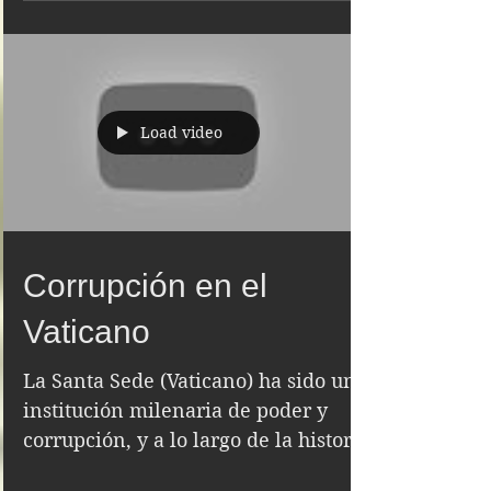
La inocencia tiene dos 
lados, uno luminoso y 
uno oscuro, y la 
Load video
inocencia es el motor 
principal que mueve a 
los ángeles, la 
inocencia es lo más 
Corrupción en el
importante para un 
Vaticano
angel o arcángel, 
La Santa Sede (Vaticano) ha sido una
seguidos por el amor, 
institución milenaria de poder y
corrupción, y a lo largo de la historia
la ternura y el cariño

ha quemado brujos y brujas, herejes