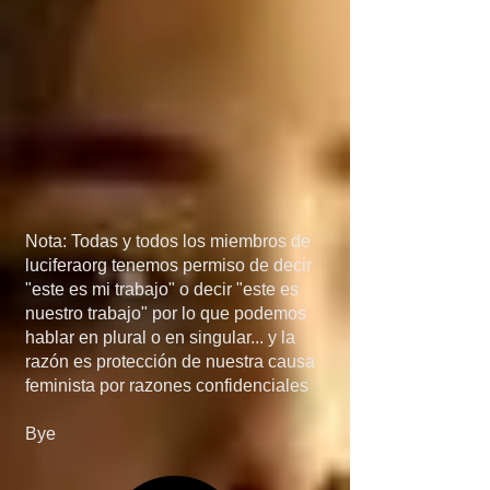
México, porque si 
detienen el flujo de 
armas a manos de los 
narcos, el problema de 
las drogas 
desaparecería más 
Nota: Todas y todos los miembros de
rápido de lo que 
luciferaorg tenemos permiso de decir
"este es mi trabajo" o decir "este es
creen... en quinta, si 
nuestro trabajo" por lo que podemos
hablar en plural o en singular... y la
invaden Mexico, no 
razón es protección de nuestra causa
feminista por razones confidenciales
será por el 
Bye
narcotráfico, el 
narcotráfico es solo un 