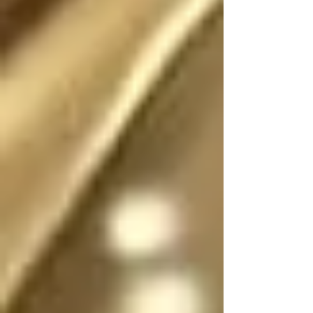
Existió (o existe) una 
realidad donde este 
escrito no fue (o no 
es) fantasía

En dicha realidad, los 
ángeles no tienen 
sexo, por lo que se 
pueden mostrar en su 
forma divina femenina 
o masculina, y pueden 
cambiar de forma y 