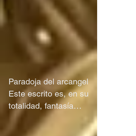
Paradoja del arcangel

Este escrito es, en su 
totalidad, fantasía

O tal vez no es 
fantasía
