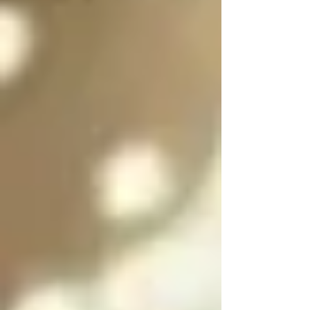
es purificar a las almas 
de las personas 
culpables para 
ayudarlas a salir del 
infierno y SOLO se 
puede salir del infierno 
mediante los ángeles 
caídos resolviendo las 
paradojas infernales 
de la oscuridad

Cada angel y arcángel 