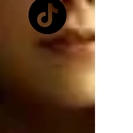
pretexto que les 
conviene ya que 
Zelensky no les quiso 
dar las tierras raras 
ucranianas, y como ya 
no tienen las tierras 
raras ucranianas están 
buscando por otro 
lado, están buscando 
robar nuestro litio 
mexicano, por 