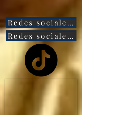
ataca a México, 
entonces Estados 
Redes sociales 1
Unidos caerá aún más 
rápido.

Redes sociales 2
NO HAY MANERA de 
que Estados Unidos 
siga siendo la primera 
potencia mundial... y el 
IMPERIO 
ESTADOUNIDENSE 
no durará ni una 