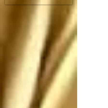
fracción de lo que duró 
el imperio romano

Espero que no nos 
ataquen, pero si nos 
atacan los saludo 
antes de que sean 
ANIQUILADOS por 
SUS propias 
construcciones 
paradójicas que son 
más grandes de lo que 
piensan
