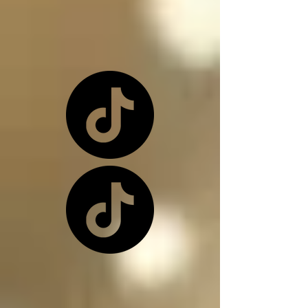
o una de nuevo 
dependiendo de la 
situación

Los ángeles y los 
arcángeles son los 
únicos seres de la 
creación que, siendo 
inocentes, pueden ir a 
este infierno donde 
nos encontramos, 
(ángeles caídos) y su 
función en el infierno 