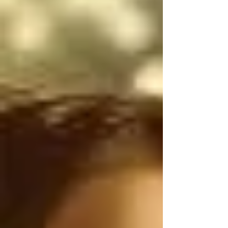
narcotraficantes 
mexicanos utilizan 
armas de uso exclusivo 
del Ejército de los 
Estados Unidos, por lo 
tanto, antes de 
atacarnos, deberían 
ser ustedes los que 
controlen el flujo 
ILEGAL de armas de 
Estados Unidos a 