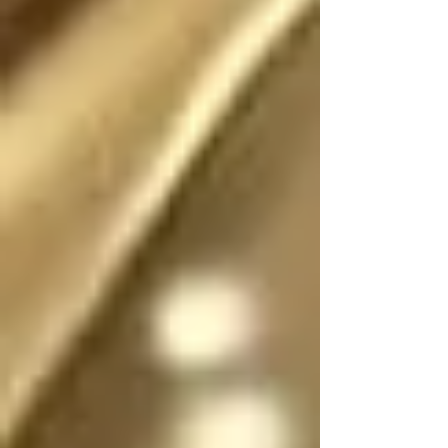
Existió (o existe) una 
realidad donde este 
escrito no fue (o no 
es) fantasía

En dicha realidad, los 
ángeles no tienen 
sexo, por lo que se 
pueden mostrar en su 
forma divina femenina 
o masculina, y pueden 
cambiar de forma y 