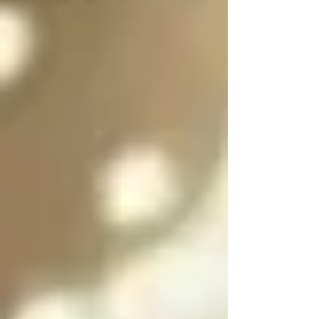
es purificar a las almas 
de las personas 
culpables para 
ayudarlas a salir del 
infierno y SOLO se 
puede salir del infierno 
mediante los ángeles 
caídos resolviendo las 
paradojas infernales 
de la oscuridad

Cada angel y arcángel 