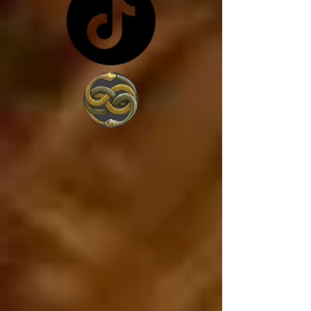
costa de lo que sea... y 
en vez de trabajar por 
amor a la sociedad, 
trabajan para 
conseguir más poder, 
porque lo único que 
les interesa es el 
poder. 

Estados Unidos va a 
caer, ya está cayendo, 
y si Estados Unidos 