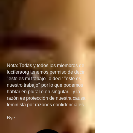
México, porque si 
detienen el flujo de 
armas a manos de los 
narcos, el problema de 
las drogas 
desaparecería más 
Nota: Todas y todos los miembros de
rápido de lo que 
luciferaorg tenemos permiso de decir
"este es mi trabajo" o decir "este es
creen... en quinta, si 
nuestro trabajo" por lo que podemos
hablar en plural o en singular... y la
invaden Mexico, no 
razón es protección de nuestra causa
feminista por razones confidenciales
será por el 
Bye
narcotráfico, el 
narcotráfico es solo un 