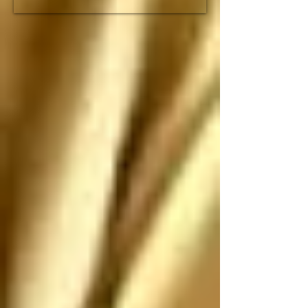
fracción de lo que duró 
el imperio romano

Espero que no nos 
ataquen, pero si nos 
atacan los saludo 
antes de que sean 
ANIQUILADOS por 
SUS propias 
construcciones 
paradójicas que son 
más grandes de lo que 
piensan
