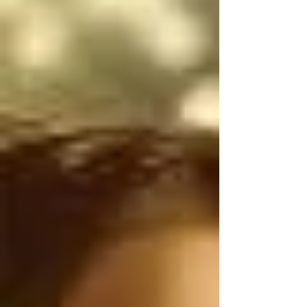
narcotraficantes 
mexicanos utilizan 
armas de uso exclusivo 
del Ejército de los 
Estados Unidos, por lo 
tanto, antes de 
atacarnos, deberían 
ser ustedes los que 
controlen el flujo 
ILEGAL de armas de 
Estados Unidos a 