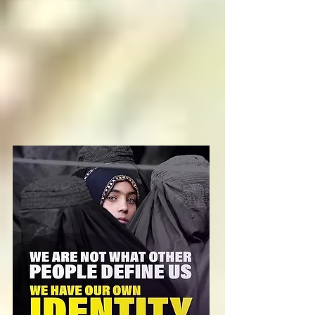
decide, en una 
decisión libre pero 
paradójica tomada 
entre su consciente e 
inconsciente, si 
mantenerse en el 
paraíso o caer a 
alguno de los niveles 
del infierno, y cuando 
el angel o arcángel 
caído cumple su 