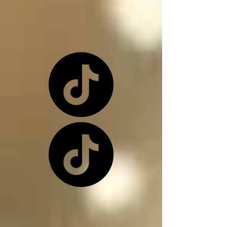
o una de nuevo 
dependiendo de la 
situación

Los ángeles y los 
arcángeles son los 
únicos seres de la 
creación que, siendo 
inocentes, pueden ir a 
este infierno donde 
nos encontramos, 
(ángeles caídos) y su 
función en el infierno 