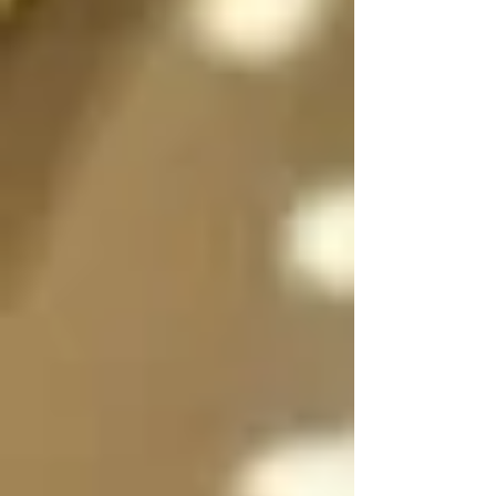
sexo a voluntad 
dependiendo de la 
situación, incluso 
pueden dividirse en 
dos, en su forma 
femenina y masculina 
separadas para que 
convivan y/o se 
expresen al mismo 
tiempo si es necesario 
y luego unirse en uno 