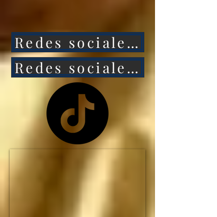
ataca a México, 
entonces Estados 
Redes sociales 1
Unidos caerá aún más 
rápido.

Redes sociales 2
NO HAY MANERA de 
que Estados Unidos 
siga siendo la primera 
potencia mundial... y el 
IMPERIO 
ESTADOUNIDENSE 
no durará ni una 