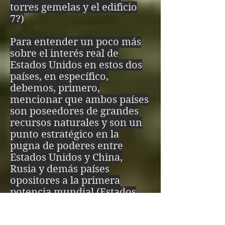
torres gemelas y el edificio
es bien es igual

7?)
Por eso bien y mal 
Para entender un poco más
sobre el interés real de
cambian

Estados Unidos en estos dos
Para que tengas 
países, en específico,
debemos, primero,
voluntad

mencionar que ambos países
son poseedores de grandes
Si bien es bien y mal 
recursos naturales y son un
punto estratégico en la
es mal no tendrás 
pugna de poderes entre
voluntad

Estados Unidos y China,
Rusia y demás países
Si bien es mal y mal 
opositores a la primera
potencia mundial (Estados
es bien y no cambias, 
Unidos)
Sería muy ingenuo de parte
será por tu propia 