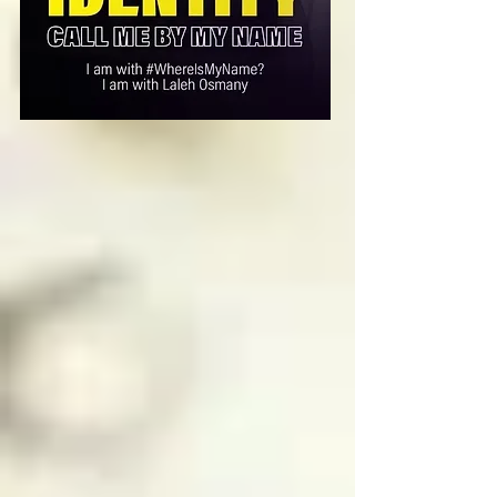
función en el infierno 
este regresa al paraíso 
con más experiencia

Si en vez de resolver 
las paradojas intentas 
destruir a los ángeles 
caídos, no podrás 
hacerlo, y en vez de 
eso te adentrarás a 
niveles más profundos 
del infierno
