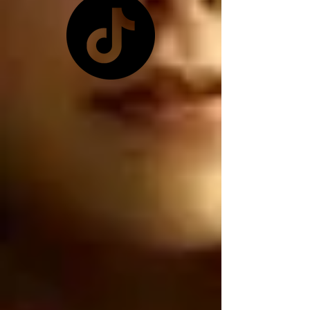
pretexto que les 
conviene ya que 
Zelensky no les quiso 
dar las tierras raras 
ucranianas, y como ya 
no tienen las tierras 
raras ucranianas están 
buscando por otro 
lado, están buscando 
robar nuestro litio 
mexicano, por 