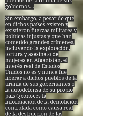
Si llegas a conocer 
pueblos de la tiranía de sus
gobiernos…
este infierno, deberás 
Sin embargo, a pesar de que
seguir estas palabras, 
en dichos países existen y
existieron fuerzas militares y
escritas por el 
políticas injustas y que han
arcángel Lucifer, única 
cometido grandes crímenes,
incluyendo la explotación,
manera de resolver las 
tortura y asesinato de
mujeres en Afganistán, el
paradojas infernales 
interés real de Estados
Unidos no es y nunca fue
de la oscuridad

liberar a dichos pueblos de la
Cambio de dualidad

tiranía de sus gobernantes o
la autodefensa de su propio
Si bien es bien y mal 
país (¿conoces la
información de la demolición
es mal no hay cambio

controlada como causa real
de la destrucción de las
Si bien es mal y mal 