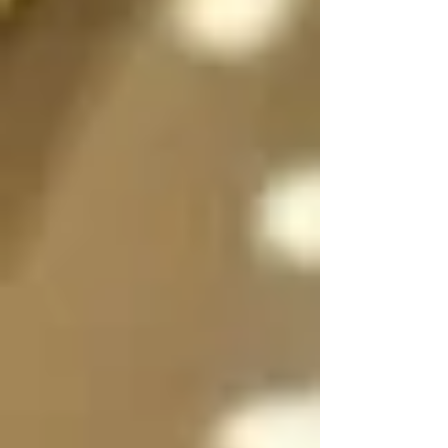
sexo a voluntad 
dependiendo de la 
situación, incluso 
pueden dividirse en 
dos, en su forma 
femenina y masculina 
separadas para que 
convivan y/o se 
expresen al mismo 
tiempo si es necesario 
y luego unirse en uno 