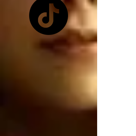
pretexto que les 
conviene ya que 
Zelensky no les quiso 
dar las tierras raras 
ucranianas, y como ya 
no tienen las tierras 
raras ucranianas están 
buscando por otro 
lado, están buscando 
robar nuestro litio 
mexicano, por 