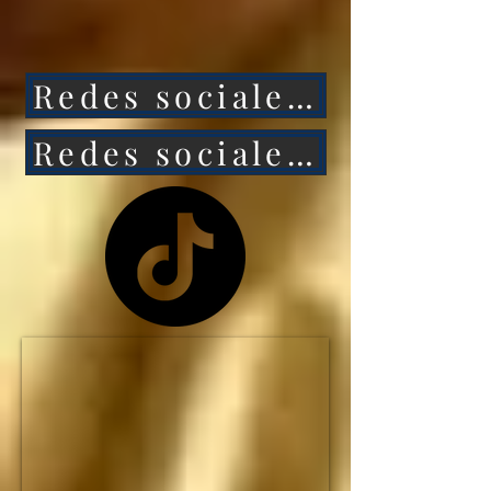
ataca a México, 
entonces Estados 
Redes sociales 1
Unidos caerá aún más 
rápido.

Redes sociales 2
NO HAY MANERA de 
que Estados Unidos 
siga siendo la primera 
potencia mundial... y el 
IMPERIO 
ESTADOUNIDENSE 
no durará ni una 