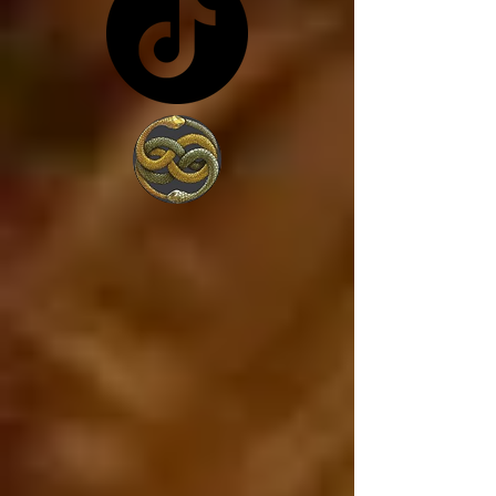
costa de lo que sea... y 
en vez de trabajar por 
amor a la sociedad, 
trabajan para 
conseguir más poder, 
porque lo único que 
les interesa es el 
poder. 

Estados Unidos va a 
caer, ya está cayendo, 
y si Estados Unidos 