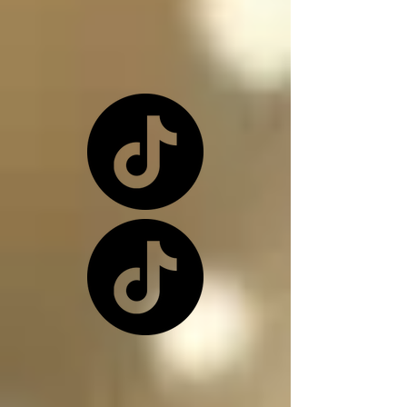
o una de nuevo 
dependiendo de la 
situación

Los ángeles y los 
arcángeles son los 
únicos seres de la 
creación que, siendo 
inocentes, pueden ir a 
este infierno donde 
nos encontramos, 
(ángeles caídos) y su 
función en el infierno 