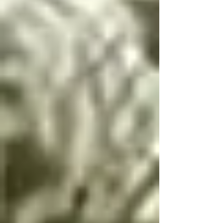
Si llegas a conocer 
este infierno, deberás 
seguir estas palabras, 
escritas por el 
arcángel Lucifer, única 
manera de resolver las 
paradojas infernales 
de la oscuridad

Cambio de dualidad

Si bien es bien y mal 
es mal no hay cambio

Si bien es mal y mal 