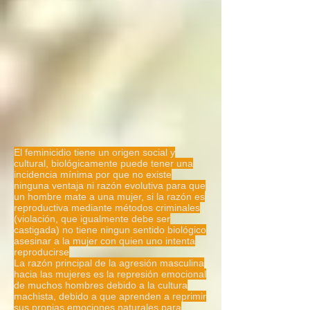
decide, en una 
decisión libre pero 
paradójica tomada 
entre su consciente e 
inconsciente, si 
El feminicidio tiene un origen social y
mantenerse en el 
cultural, biológicamente puede tener una
incidencia mínima por que no existe
paraíso o caer a 
ninguna ventaja ni razón evolutiva para que
un hombre mate a una mujer, si la razón es
reproductiva mediante métodos criminales
alguno de los niveles 
(violación, que igualmente debe ser
castigada) no tiene ningun sentido biológico
del infierno, y cuando 
asesinar a la mujer con quien uno intenta
reproducirse
La razón principal de la agresión masculina
el angel o arcángel 
hacia las mujeres es la represión emocional
de muchos hombres debido a la cultura
caído cumple su 
machista, debido a que aprenden a reprimir
sus propias emociones naturales para