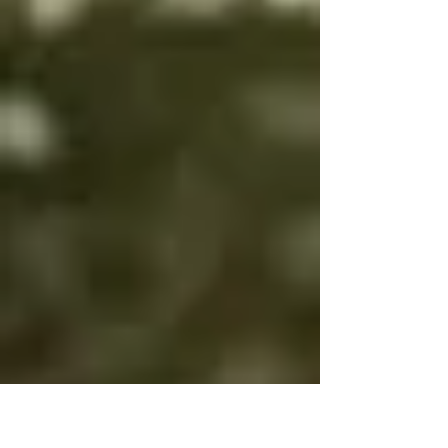
es bien es igual

Por eso bien y mal 
cambian

Para que tengas 
voluntad

Si bien es bien y mal 
es mal no tendrás 
voluntad

Si bien es mal y mal 
es bien y no cambias, 
será por tu propia 