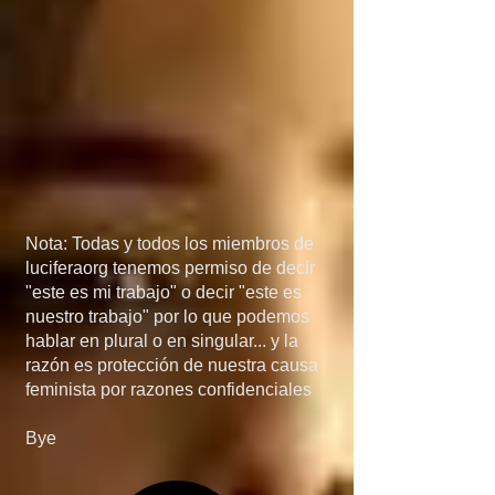
México, porque si 
detienen el flujo de 
armas a manos de los 
narcos, el problema de 
las drogas 
desaparecería más 
Nota: Todas y todos los miembros de
rápido de lo que 
luciferaorg tenemos permiso de decir
"este es mi trabajo" o decir "este es
creen... en quinta, si 
nuestro trabajo" por lo que podemos
hablar en plural o en singular... y la
invaden Mexico, no 
razón es protección de nuestra causa
feminista por razones confidenciales
será por el 
Bye
narcotráfico, el 
narcotráfico es solo un 