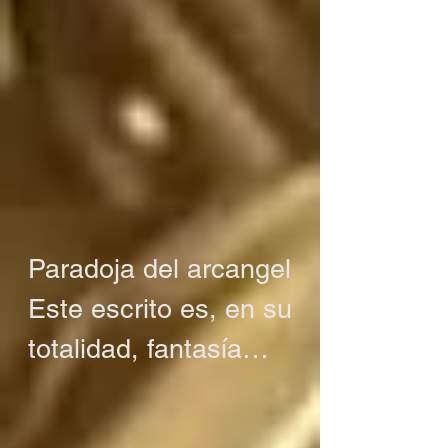
Paradoja del arcangel

Este escrito es, en su 
totalidad, fantasía

O tal vez no es 
fantasía
