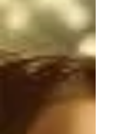
narcotraficantes 
mexicanos utilizan 
armas de uso exclusivo 
del Ejército de los 
Estados Unidos, por lo 
tanto, antes de 
atacarnos, deberían 
ser ustedes los que 
controlen el flujo 
ILEGAL de armas de 
Estados Unidos a 