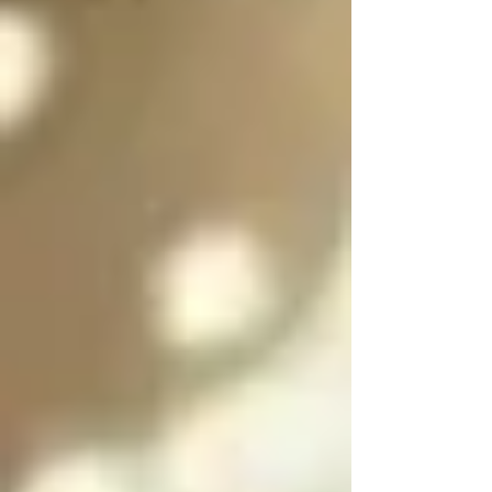
es purificar a las almas 
de las personas 
culpables para 
ayudarlas a salir del 
infierno y SOLO se 
puede salir del infierno 
mediante los ángeles 
caídos resolviendo las 
paradojas infernales 
de la oscuridad

Cada angel y arcángel 