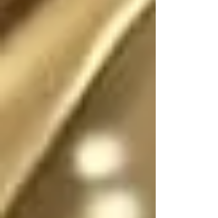
Existió (o existe) una 
realidad donde este 
escrito no fue (o no 
es) fantasía

En dicha realidad, los 
ángeles no tienen 
sexo, por lo que se 
pueden mostrar en su 
forma divina femenina 
o masculina, y pueden 
cambiar de forma y 