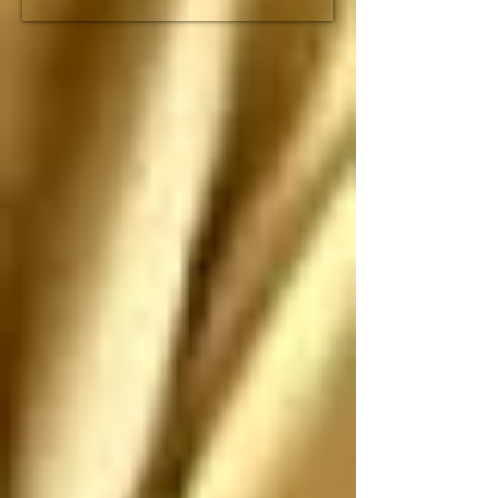
fracción de lo que duró 
el imperio romano

Espero que no nos 
ataquen, pero si nos 
atacan los saludo 
antes de que sean 
ANIQUILADOS por 
SUS propias 
construcciones 
paradójicas que son 
más grandes de lo que 
piensan
