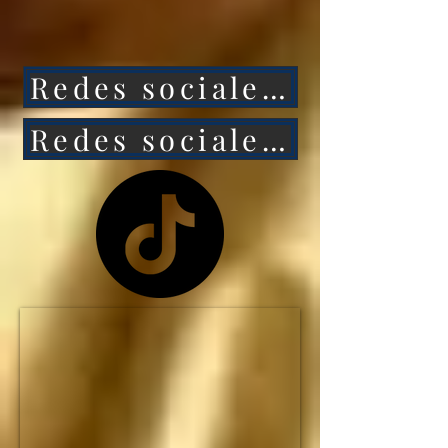
ataca a México, 
entonces Estados 
Redes sociales 1
Unidos caerá aún más 
rápido.

Redes sociales 2
NO HAY MANERA de 
que Estados Unidos 
siga siendo la primera 
potencia mundial... y el 
IMPERIO 
ESTADOUNIDENSE 
no durará ni una 