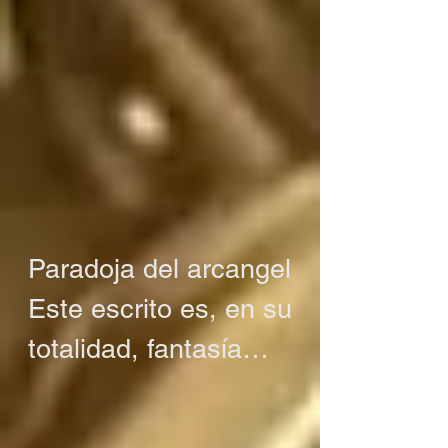
Paradoja del arcangel

Este escrito es, en su 
totalidad, fantasía

O tal vez no es 
fantasía
