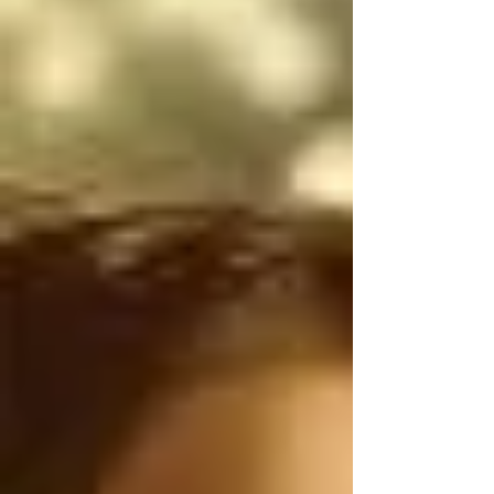
narcotraficantes 
mexicanos utilizan 
armas de uso exclusivo 
del Ejército de los 
Estados Unidos, por lo 
tanto, antes de 
atacarnos, deberían 
ser ustedes los que 
controlen el flujo 
ILEGAL de armas de 
Estados Unidos a 