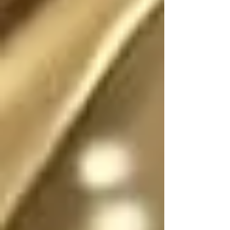
Existió (o existe) una 
realidad donde este 
escrito no fue (o no 
es) fantasía

En dicha realidad, los 
ángeles no tienen 
sexo, por lo que se 
pueden mostrar en su 
forma divina femenina 
o masculina, y pueden 
cambiar de forma y 