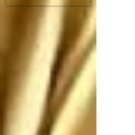
fracción de lo que duró 
el imperio romano

Espero que no nos 
ataquen, pero si nos 
atacan los saludo 
antes de que sean 
ANIQUILADOS por 
SUS propias 
construcciones 
paradójicas que son 
más grandes de lo que 
piensan
