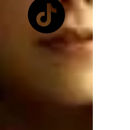
pretexto que les 
conviene ya que 
Zelensky no les quiso 
dar las tierras raras 
ucranianas, y como ya 
no tienen las tierras 
raras ucranianas están 
buscando por otro 
lado, están buscando 
robar nuestro litio 
mexicano, por 