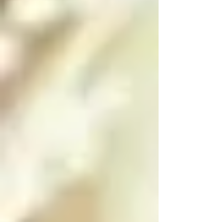
decide, en una 
decisión libre pero 
paradójica tomada 
entre su consciente e 
inconsciente, si 
mantenerse en el 
paraíso o caer a 
alguno de los niveles 
del infierno, y cuando 
el angel o arcángel 
caído cumple su 