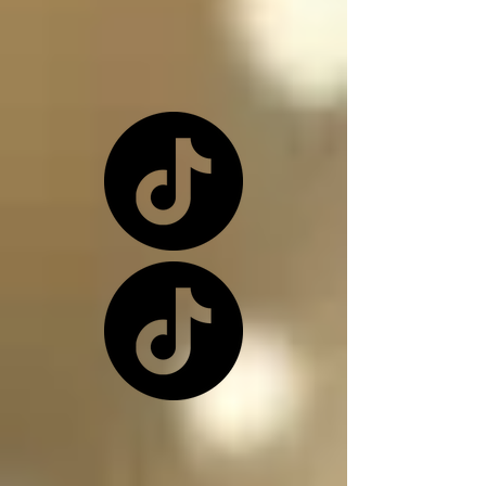
o una de nuevo 
dependiendo de la 
situación

Los ángeles y los 
arcángeles son los 
únicos seres de la 
creación que, siendo 
inocentes, pueden ir a 
este infierno donde 
nos encontramos, 
(ángeles caídos) y su 
función en el infierno 