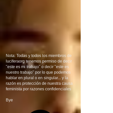
México, porque si 
detienen el flujo de 
armas a manos de los 
narcos, el problema de 
las drogas 
desaparecería más 
Nota: Todas y todos los miembros de
rápido de lo que 
luciferaorg tenemos permiso de decir
"este es mi trabajo" o decir "este es
creen... en quinta, si 
nuestro trabajo" por lo que podemos
hablar en plural o en singular... y la
invaden Mexico, no 
razón es protección de nuestra causa
feminista por razones confidenciales
será por el 
Bye
narcotráfico, el 
narcotráfico es solo un 