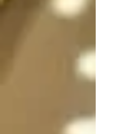
sexo a voluntad 
dependiendo de la 
situación, incluso 
pueden dividirse en 
dos, en su forma 
femenina y masculina 
separadas para que 
convivan y/o se 
expresen al mismo 
tiempo si es necesario 
y luego unirse en uno 