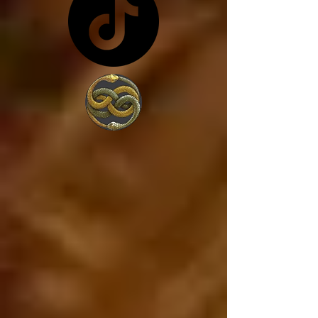
costa de lo que sea... y 
en vez de trabajar por 
amor a la sociedad, 
trabajan para 
conseguir más poder, 
porque lo único que 
les interesa es el 
poder. 

Estados Unidos va a 
caer, ya está cayendo, 
y si Estados Unidos 