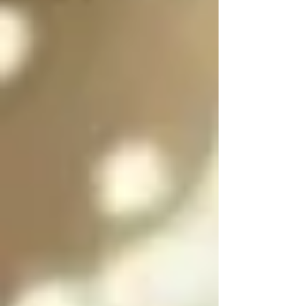
es purificar a las almas 
de las personas 
culpables para 
ayudarlas a salir del 
infierno y SOLO se 
puede salir del infierno 
mediante los ángeles 
caídos resolviendo las 
paradojas infernales 
de la oscuridad

Cada angel y arcángel 