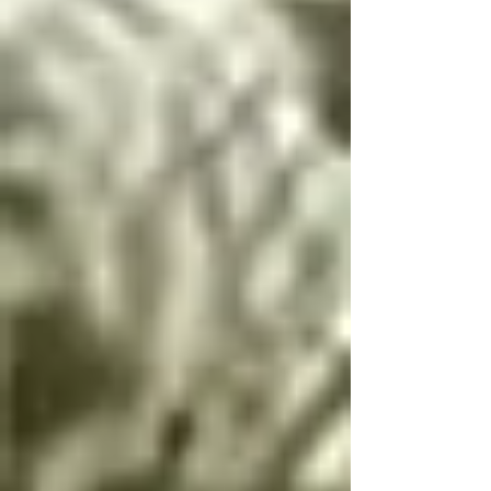
Si llegas a conocer 
este infierno, deberás 
seguir estas palabras, 
escritas por el 
arcángel Lucifer, única 
manera de resolver las 
paradojas infernales 
de la oscuridad

Cambio de dualidad

Si bien es bien y mal 
es mal no hay cambio

Si bien es mal y mal 