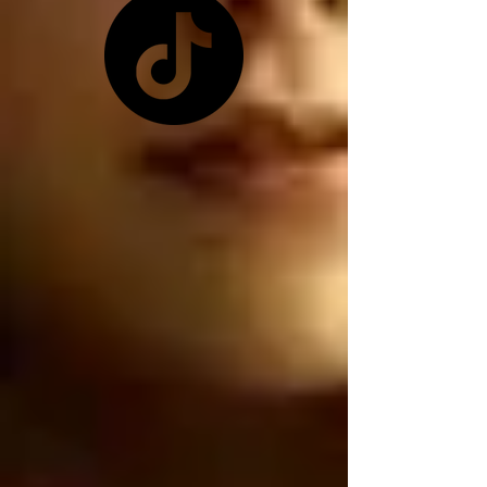
pretexto que les 
conviene ya que 
Zelensky no les quiso 
dar las tierras raras 
ucranianas, y como ya 
no tienen las tierras 
raras ucranianas están 
buscando por otro 
lado, están buscando 
robar nuestro litio 
mexicano, por 