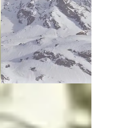
La inocencia tiene dos 
lados, uno luminoso y 
uno oscuro, y la 
inocencia es el motor 
principal que mueve a 
los ángeles, la 
inocencia es lo más 
importante para un 
angel o arcángel, 
seguidos por el amor, 
la ternura y el cariño
