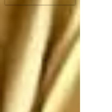
fracción de lo que duró 
el imperio romano

Espero que no nos 
ataquen, pero si nos 
atacan los saludo 
antes de que sean 
ANIQUILADOS por 
SUS propias 
construcciones 
paradójicas que son 
más grandes de lo que 
piensan
