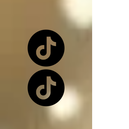
o una de nuevo 
dependiendo de la 
situación

Los ángeles y los 
arcángeles son los 
únicos seres de la 
creación que, siendo 
inocentes, pueden ir a 
este infierno donde 
nos encontramos, 
(ángeles caídos) y su 
función en el infierno 