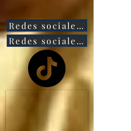
ataca a México, 
entonces Estados 
Redes sociales 1
Unidos caerá aún más 
rápido.

Redes sociales 2
NO HAY MANERA de 
que Estados Unidos 
siga siendo la primera 
potencia mundial... y el 
IMPERIO 
ESTADOUNIDENSE 
no durará ni una 