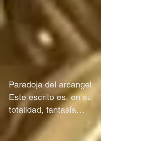
Paradoja del arcangel

Este escrito es, en su 
totalidad, fantasía

O tal vez no es 
fantasía
