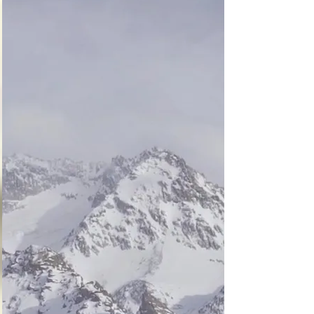
función en el infierno 
este regresa al paraíso 
con más experiencia

Si en vez de resolver 
las paradojas intentas 
destruir a los ángeles 
caídos, no podrás 
hacerlo, y en vez de 
eso te adentrarás a 
niveles más profundos 
del infierno
