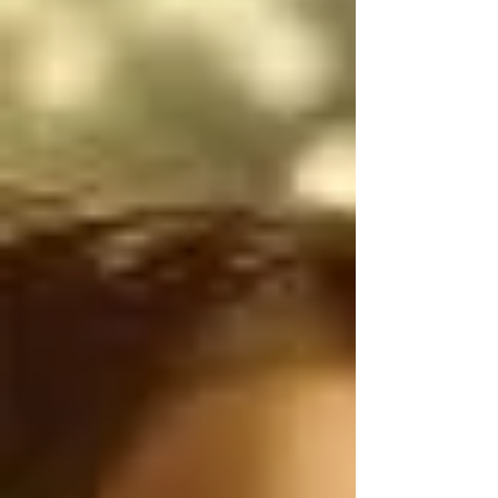
narcotraficantes 
mexicanos utilizan 
armas de uso exclusivo 
del Ejército de los 
Estados Unidos, por lo 
tanto, antes de 
atacarnos, deberían 
ser ustedes los que 
controlen el flujo 
ILEGAL de armas de 
Estados Unidos a 