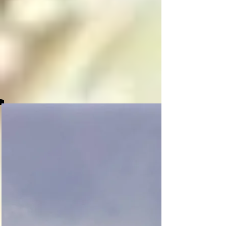
decide, en una 
decisión libre pero 
paradójica tomada 
entre su consciente e 
inconsciente, si 
mantenerse en el 
paraíso o caer a 
alguno de los niveles 
del infierno, y cuando 
el angel o arcángel 
caído cumple su 