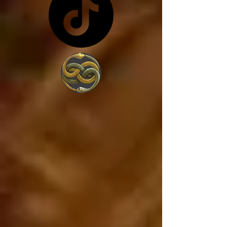
costa de lo que sea... y 
en vez de trabajar por 
amor a la sociedad, 
trabajan para 
conseguir más poder, 
porque lo único que 
les interesa es el 
poder. 

Estados Unidos va a 
caer, ya está cayendo, 
y si Estados Unidos 