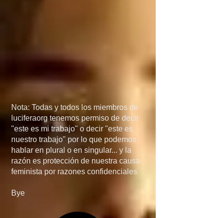
México, porque si 
detienen el flujo de 
armas a manos de los 
narcos, el problema de 
las drogas 
desaparecería más 
Nota: Todas y todos los miembros de
rápido de lo que 
luciferaorg tenemos permiso de decir
"este es mi trabajo" o decir "este es
creen... en quinta, si 
nuestro trabajo" por lo que podemos
hablar en plural o en singular... y la
invaden Mexico, no 
razón es protección de nuestra causa
feminista por razones confidenciales
será por el 
Bye
narcotráfico, el 
narcotráfico es solo un 