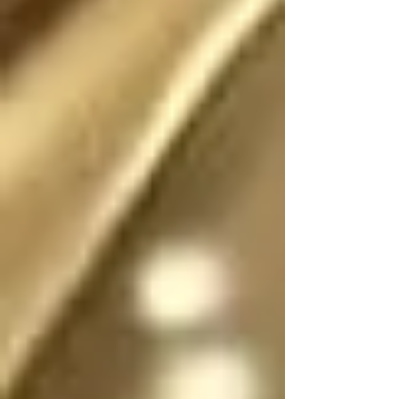
Existió (o existe) una 
realidad donde este 
escrito no fue (o no 
es) fantasía

En dicha realidad, los 
ángeles no tienen 
sexo, por lo que se 
pueden mostrar en su 
forma divina femenina 
o masculina, y pueden 
cambiar de forma y 