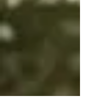
es bien es igual

Por eso bien y mal 
cambian

Para que tengas 
voluntad

Si bien es bien y mal 
es mal no tendrás 
voluntad

Si bien es mal y mal 
es bien y no cambias, 
será por tu propia 