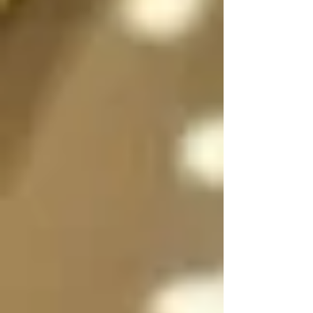
sexo a voluntad 
dependiendo de la 
situación, incluso 
pueden dividirse en 
dos, en su forma 
femenina y masculina 
separadas para que 
convivan y/o se 
expresen al mismo 
tiempo si es necesario 
y luego unirse en uno 