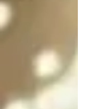
es purificar a las almas 
de las personas 
culpables para 
ayudarlas a salir del 
infierno y SOLO se 
puede salir del infierno 
mediante los ángeles 
caídos resolviendo las 
paradojas infernales 
de la oscuridad

Cada angel y arcángel 