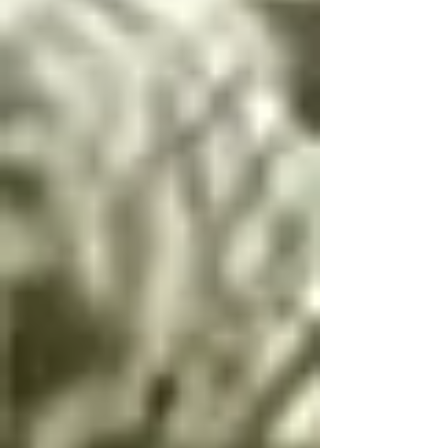
Si llegas a conocer 
este infierno, deberás 
seguir estas palabras, 
escritas por el 
arcángel Lucifer, única 
manera de resolver las 
paradojas infernales 
de la oscuridad

Cambio de dualidad

Si bien es bien y mal 
es mal no hay cambio

Si bien es mal y mal 