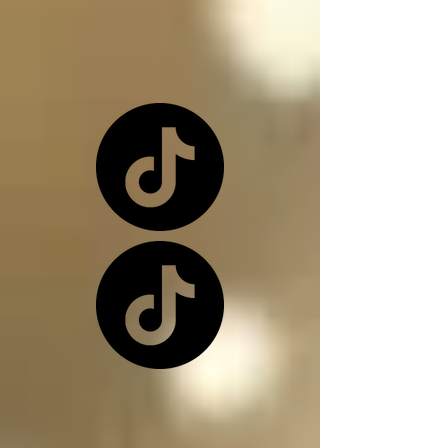
o una de nuevo 
dependiendo de la 
situación

Los ángeles y los 
arcángeles son los 
únicos seres de la 
creación que, siendo 
inocentes, pueden ir a 
este infierno donde 
nos encontramos, 
(ángeles caídos) y su 
función en el infierno 