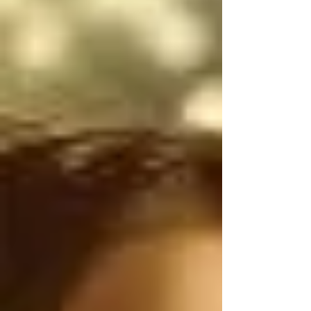
narcotraficantes 
mexicanos utilizan 
armas de uso exclusivo 
del Ejército de los 
Estados Unidos, por lo 
tanto, antes de 
atacarnos, deberían 
ser ustedes los que 
controlen el flujo 
ILEGAL de armas de 
Estados Unidos a 