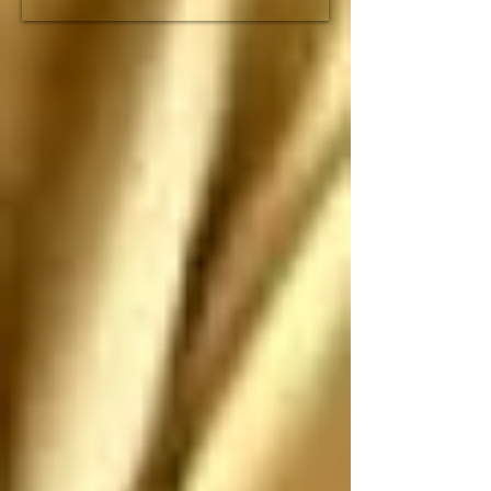
fracción de lo que duró 
el imperio romano

Espero que no nos 
ataquen, pero si nos 
atacan los saludo 
antes de que sean 
ANIQUILADOS por 
SUS propias 
construcciones 
paradójicas que son 
más grandes de lo que 
piensan
