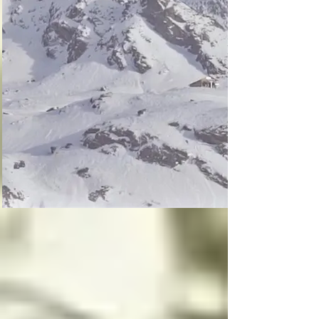
La inocencia tiene dos 
lados, uno luminoso y 
uno oscuro, y la 
inocencia es el motor 
principal que mueve a 
los ángeles, la 
inocencia es lo más 
importante para un 
angel o arcángel, 
seguidos por el amor, 
la ternura y el cariño
