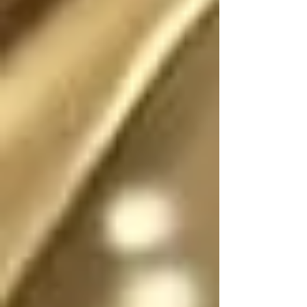
Existió (o existe) una 
realidad donde este 
escrito no fue (o no 
es) fantasía

En dicha realidad, los 
ángeles no tienen 
sexo, por lo que se 
pueden mostrar en su 
forma divina femenina 
o masculina, y pueden 
cambiar de forma y 