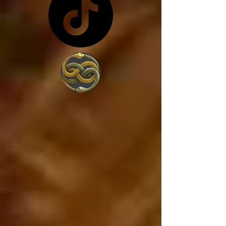
costa de lo que sea... y 
en vez de trabajar por 
amor a la sociedad, 
trabajan para 
conseguir más poder, 
porque lo único que 
les interesa es el 
poder. 

Estados Unidos va a 
caer, ya está cayendo, 
y si Estados Unidos 