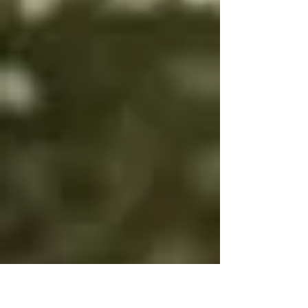
es bien es igual

Por eso bien y mal 
cambian

Para que tengas 
voluntad

Si bien es bien y mal 
es mal no tendrás 
voluntad

Si bien es mal y mal 
es bien y no cambias, 
será por tu propia 