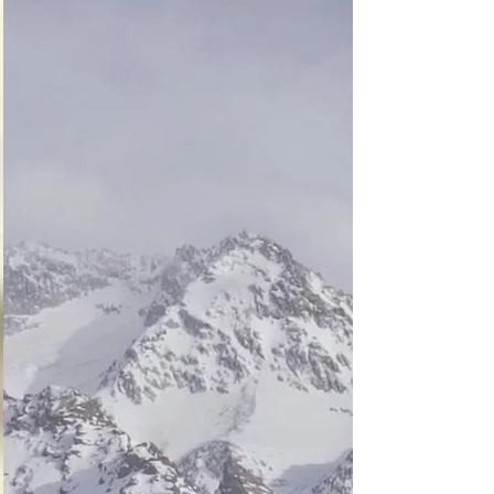
función en el infierno 
este regresa al paraíso 
con más experiencia

Si en vez de resolver 
las paradojas intentas 
destruir a los ángeles 
caídos, no podrás 
hacerlo, y en vez de 
eso te adentrarás a 
niveles más profundos 
del infierno
