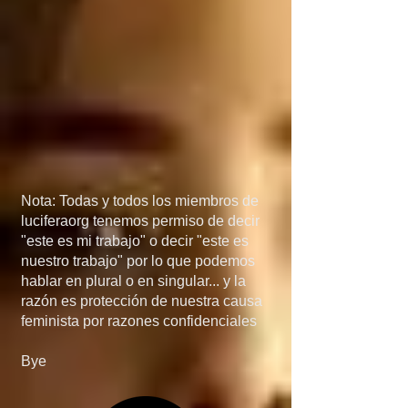
México, porque si 
detienen el flujo de 
armas a manos de los 
narcos, el problema de 
las drogas 
desaparecería más 
Nota: Todas y todos los miembros de
rápido de lo que 
luciferaorg tenemos permiso de decir
"este es mi trabajo" o decir "este es
creen... en quinta, si 
nuestro trabajo" por lo que podemos
hablar en plural o en singular... y la
invaden Mexico, no 
razón es protección de nuestra causa
feminista por razones confidenciales
será por el 
Bye
narcotráfico, el 
narcotráfico es solo un 