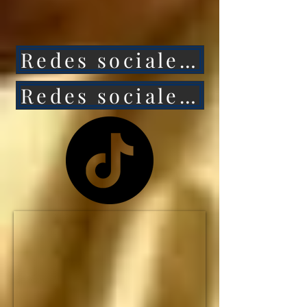
ataca a México, 
entonces Estados 
Redes sociales 1
Unidos caerá aún más 
rápido.

Redes sociales 2
NO HAY MANERA de 
que Estados Unidos 
siga siendo la primera 
potencia mundial... y el 
IMPERIO 
ESTADOUNIDENSE 
no durará ni una 