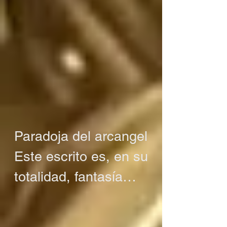
Paradoja del arcangel

Este escrito es, en su 
totalidad, fantasía

O tal vez no es 
fantasía
