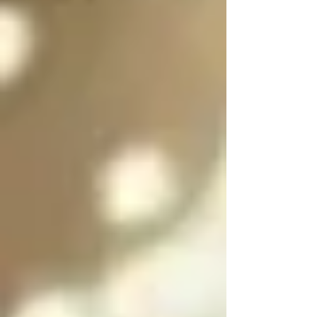
es purificar a las almas 
de las personas 
culpables para 
ayudarlas a salir del 
infierno y SOLO se 
puede salir del infierno 
mediante los ángeles 
caídos resolviendo las 
paradojas infernales 
de la oscuridad

Cada angel y arcángel 