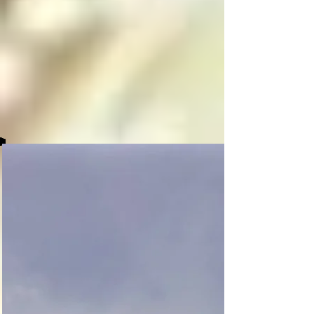
decide, en una 
decisión libre pero 
paradójica tomada 
entre su consciente e 
inconsciente, si 
mantenerse en el 
paraíso o caer a 
alguno de los niveles 
del infierno, y cuando 
el angel o arcángel 
caído cumple su 