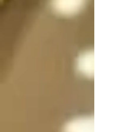
sexo a voluntad 
dependiendo de la 
situación, incluso 
pueden dividirse en 
dos, en su forma 
femenina y masculina 
separadas para que 
convivan y/o se 
expresen al mismo 
tiempo si es necesario 
y luego unirse en uno 